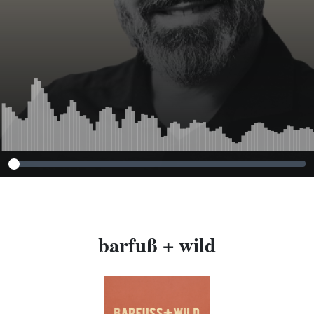
barfuß + wild